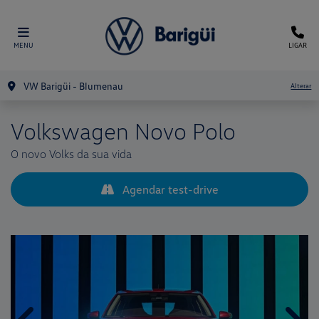
MENU
LIGAR
VW Barigüi - Blumenau
Alterar
Volkswagen
Novo Polo
O novo Volks da sua vida
Agendar test-drive