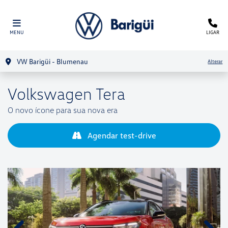
MENU
LIGAR
VW Barigüi - Blumenau
Alterar
Volkswagen
Tera
O novo ícone para sua nova era
Agendar test-drive