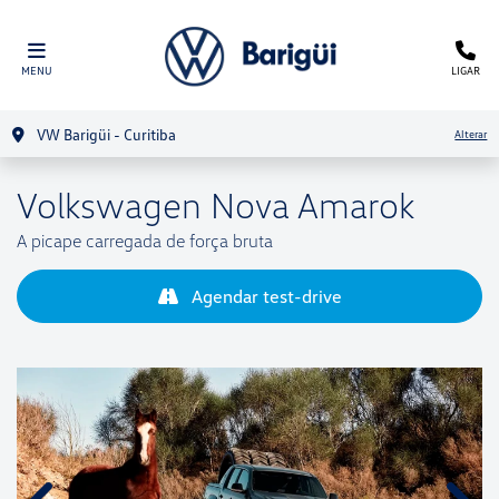
MENU
LIGAR
VW Barigüi - Curitiba
Alterar
Volkswagen
Nova Amarok
A picape carregada de força bruta
Agendar test-drive