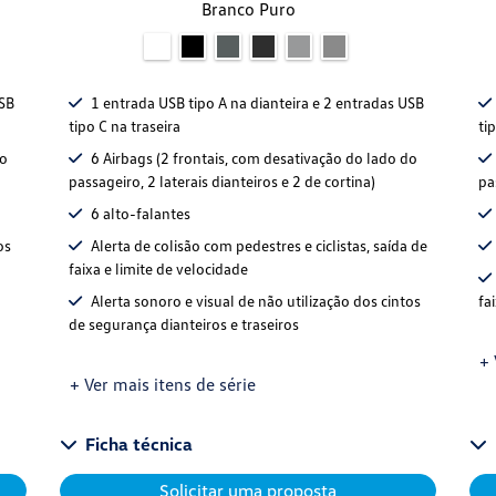
Branco Puro
USB
1 entrada USB tipo A na dianteira e 2 entradas USB
tipo C na traseira
ti
do
6 Airbags (2 frontais, com desativação do lado do
passageiro, 2 laterais dianteiros e 2 de cortina)
pa
6 alto-falantes
os
Alerta de colisão com pedestres e ciclistas, saída de
faixa e limite de velocidade
Alerta sonoro e visual de não utilização dos cintos
fa
de segurança dianteiros e traseiros
+ 
+ Ver mais itens de série
Ficha técnica
Solicitar uma proposta