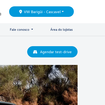
VW Barigüi - Cascavel
3
Fale conosco
Área do lojistas
Agendar test-drive