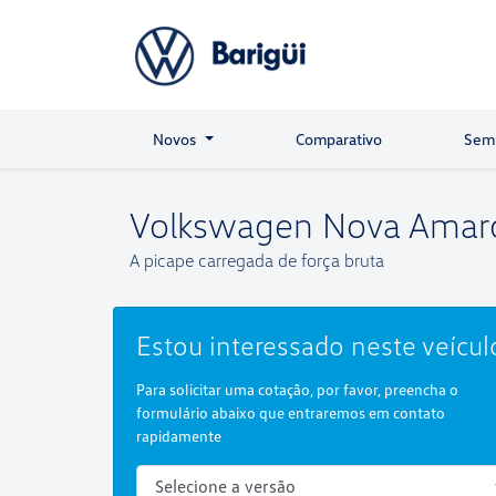
Novos
Comparativo
Sem
Volkswagen
Nova Amar
A picape carregada de força bruta
Estou interessado neste veícul
Para solicitar uma cotação, por favor, preencha o
formulário abaixo que entraremos em contato
rapidamente