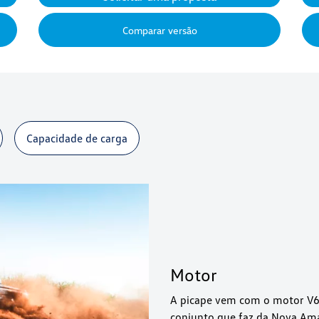
Comparar versão
Capacidade de carga
Motor
A picape vem com o motor V6 
conjunto que faz da Nova Ama