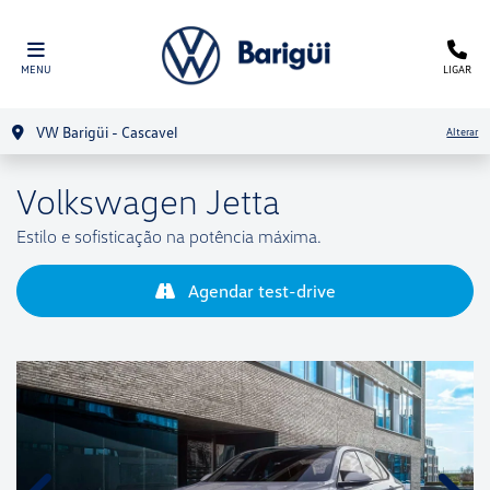
MENU
LIGAR
VW Barigüi - Cascavel
Alterar
Volkswagen
Jetta
Estilo e sofisticação na potência máxima.
Agendar test-drive