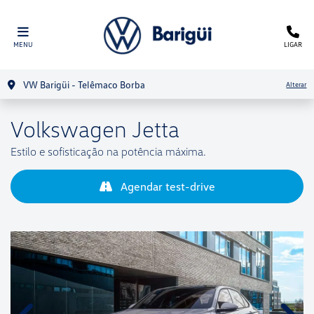
MENU
LIGAR
VW Barigüi - Telêmaco Borba
Alterar
Volkswagen
Jetta
Estilo e sofisticação na potência máxima.
Agendar test-drive