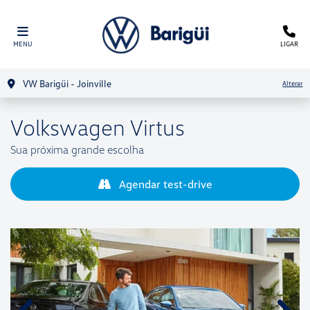
MENU
LIGAR
VW Barigüi - Joinville
Alterar
Volkswagen
Virtus
Sua próxima grande escolha
Agendar test-drive