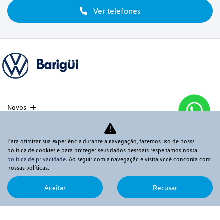
Ver telefones
Novos
Mapa do site
Para otimizar sua experiência durante a navegação, fazemos uso de nossa
política de cookies e para proteger seus dados pessoais respeitamos nossa
Política de privacidade
política de privacidade
. Ao seguir com a navegação e visita você concorda com
nossas políticas.
VOX COMERCIO DE AUTOMOVEIS LTDA
Aceitar
Recusar
CNPJ: 08.540.795/0003-02