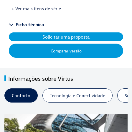
+ Ver mais itens de série
Ficha técnica
Solicitar uma proposta
Comparar versão
Informações sobre Virtus
Conforto
Tecnologia e Conectividade
Seg