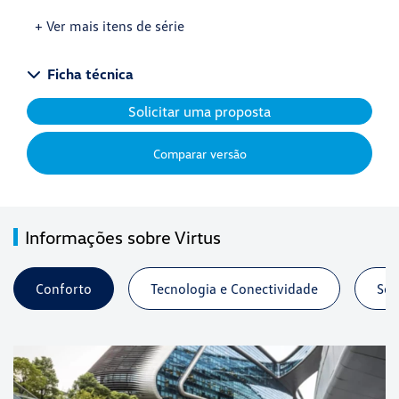
+ Ver mais itens de série
Ficha técnica
Solicitar uma proposta
Comparar versão
Informações sobre Virtus
Conforto
Tecnologia e Conectividade
Seg