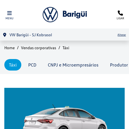
MENU
LIGAR
VW Barigüi - SJ Kobrasol
Alterar
Home
Vendas corporativas
Táxi
Táxi
PCD
CNPJ e Microempresários
Produtor 