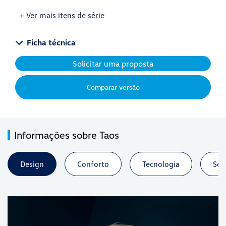
+ Ver mais itens de série
Ficha técnica
Solicitar uma proposta
Comparar versão
Informações sobre Taos
Design
Conforto
Tecnologia
Seg