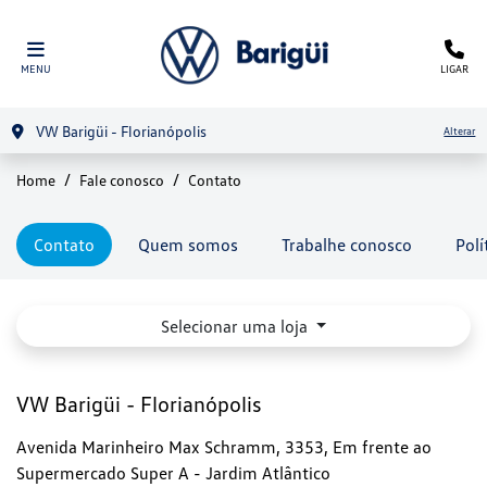
MENU
LIGAR
VW Barigüi - Florianópolis
Alterar
Home
Fale conosco
Contato
Contato
Quem somos
Trabalhe conosco
Polí
Selecionar uma loja
VW Barigüi - Florianópolis
Avenida Marinheiro Max Schramm, 3353, Em frente ao
Supermercado Super A - Jardim Atlântico