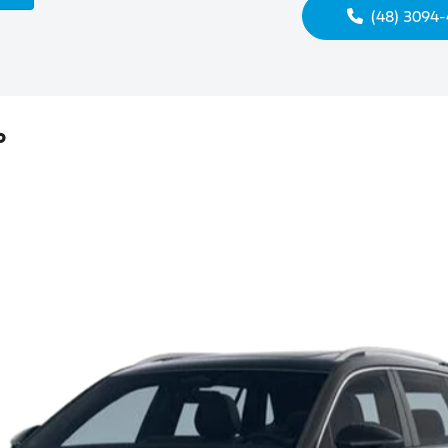
(48) 3094
°