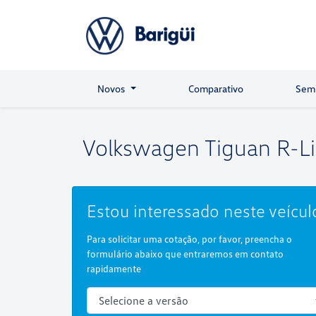
Novos
Comparativo
Sem
Volkswagen
Tiguan R-L
Estou interessado neste veícul
Para solicitar uma cotação, por favor, preencha o
formulário abaixo que entraremos em contato
rapidamente